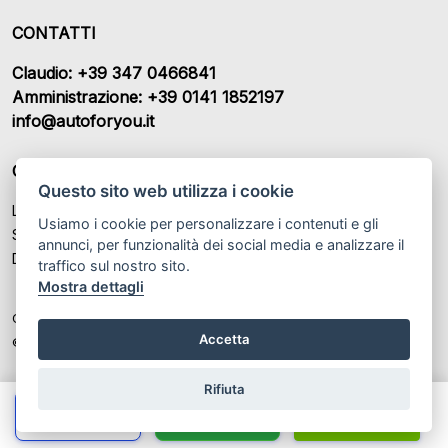
CONTATTI
Claudio: +39 347 0466841
Amministrazione: +39 0141 1852197
info@autoforyou.it
ORARI DI APERTURA
Questo sito web utilizza i cookie
Lunedì – Venerdì: 9:00- 12:30 / 15:00 - 19:00
Usiamo i cookie per personalizzare i contenuti e gli
Sabato: 09:00 - 13:00 / Chiuso
annunci, per funzionalità dei social media e analizzare il
Domenica: Chiuso
traffico sul nostro sito.
Mostra dettagli
Colombaro Claudio SAS P.IVA: IT 02235920069
Accetta
© Another site by
Gestionale auto
LabyCar (2025)
Rifiuta
Chiama
Whatsapp
Contatta