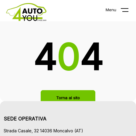
La pagina che stai cercando non
Menu
esiste!
4
0
4
Torna al sito
SEDE OPERATIVA
Strada Casale, 32 14036 Moncalvo (AT)