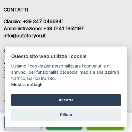
CONTATTI
Claudio: +39 347 0466841
Amministrazione: +39 0141 1852197
info@autoforyou.it
ORARI DI APERTURA
Questo sito web utilizza i cookie
Lunedì – Venerdì: 9:00- 12:30 / 15:00 - 19:00
Usiamo i cookie per personalizzare i contenuti e gli
Sabato: 09:00 - 13:00 / Chiuso
annunci, per funzionalità dei social media e analizzare il
Domenica: Chiuso
traffico sul nostro sito.
Mostra dettagli
Colombaro Claudio SAS P.IVA: IT 02235920069
Accetta
© Another site by
Gestionale auto
LabyCar (2025)
Rifiuta
Chiama
Whatsapp
Contatta