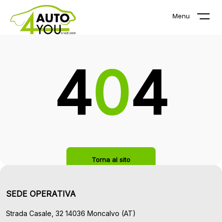
La pagina che stai cercando non
Menu
esiste!
4
0
4
Torna al sito
SEDE OPERATIVA
Strada Casale, 32 14036 Moncalvo (AT)