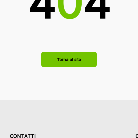
4
0
4
Torna al sito
CONTATTI