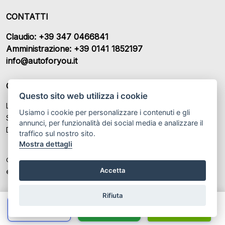
CONTATTI
Claudio: +39 347 0466841
Amministrazione: +39 0141 1852197
info@autoforyou.it
ORARI DI APERTURA
Questo sito web utilizza i cookie
Lunedì – Venerdì: 9:00- 12:30 / 15:00 - 19:00
Usiamo i cookie per personalizzare i contenuti e gli
Sabato: 09:00 - 13:00 / Chiuso
annunci, per funzionalità dei social media e analizzare il
Domenica: Chiuso
traffico sul nostro sito.
Mostra dettagli
Colombaro Claudio SAS P.IVA: IT 02235920069
Accetta
© Another site by
Gestionale auto
LabyCar (2025)
Rifiuta
Chiama
Whatsapp
Contatta