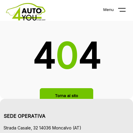
La pagina che stai cercando non
Menu
esiste!
4
0
4
Torna al sito
SEDE OPERATIVA
Strada Casale, 32 14036 Moncalvo (AT)