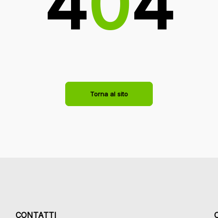
4
0
4
Torna al sito
CONTATTI