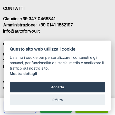
CONTATTI
Claudio: +39 347 0466841
Amministrazione: +39 0141 1852197
info@autoforyou.it
ORARI DI APERTURA
Questo sito web utilizza i cookie
Lunedì – Venerdì: 9:00- 12:30 / 15:00 - 19:00
Usiamo i cookie per personalizzare i contenuti e gli
Sabato: 09:00 - 13:00 / Chiuso
annunci, per funzionalità dei social media e analizzare il
Domenica: Chiuso
traffico sul nostro sito.
Mostra dettagli
Colombaro Claudio SAS P.IVA: IT 02235920069
Accetta
© Another site by
Gestionale auto
LabyCar (2025)
Rifiuta
Chiama
Whatsapp
Contatta