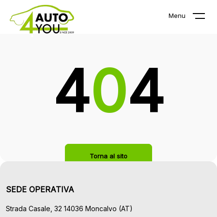
La pagina che stai cercando non
Menu
esiste!
4
0
4
Torna al sito
SEDE OPERATIVA
Strada Casale, 32 14036 Moncalvo (AT)