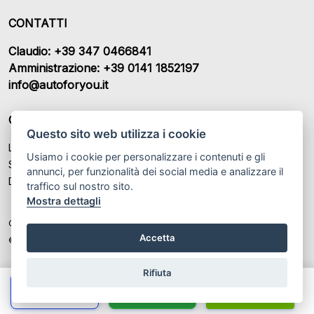
CONTATTI
Claudio: +39 347 0466841
Amministrazione: +39 0141 1852197
info@autoforyou.it
ORARI DI APERTURA
Questo sito web utilizza i cookie
Lunedì – Venerdì: 9:00- 12:30 / 15:00 - 19:00
Usiamo i cookie per personalizzare i contenuti e gli
Sabato: 09:00 - 13:00 / Chiuso
annunci, per funzionalità dei social media e analizzare il
Domenica: Chiuso
traffico sul nostro sito.
Mostra dettagli
Colombaro Claudio SAS P.IVA: IT 02235920069
Accetta
© Another site by
Gestionale auto
LabyCar (2025)
Rifiuta
Chiama
Whatsapp
Contatta