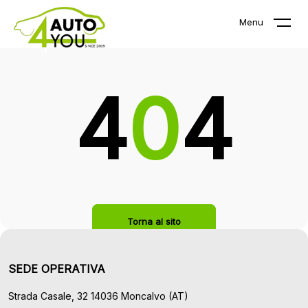
La pagina che stai cercando non
Menu
esiste!
4
0
4
Torna al sito
SEDE OPERATIVA
Strada Casale, 32 14036 Moncalvo (AT)