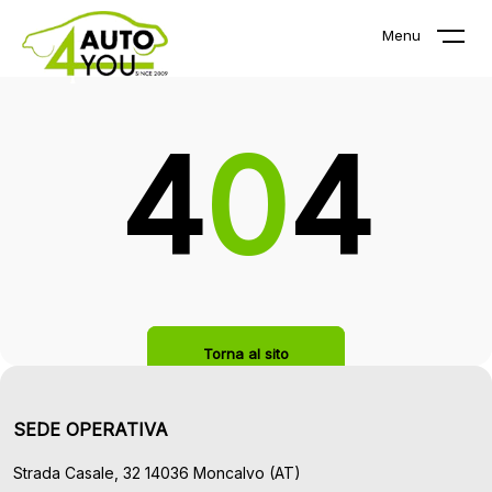
La pagina che stai cercando non
Menu
esiste!
4
0
4
Torna al sito
SEDE OPERATIVA
Strada Casale, 32 14036 Moncalvo (AT)