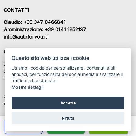
CONTATTI
Claudio: +39 347 0466841
Amministrazione: +39 0141 1852197
info@autoforyou.it
ORARI DI APERTURA
Questo sito web utilizza i cookie
Lunedì – Venerdì: 9:00- 12:30 / 15:00 - 19:00
Usiamo i cookie per personalizzare i contenuti e gli
Sabato: 09:00 - 13:00 / Chiuso
annunci, per funzionalità dei social media e analizzare il
Domenica: Chiuso
traffico sul nostro sito.
Mostra dettagli
Colombaro Claudio SAS P.IVA: IT 02235920069
Accetta
© Another site by
Gestionale auto
LabyCar (2025)
Rifiuta
Chiama
Whatsapp
Contatta